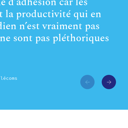
e d’adhésion car les
Il 
 la productivité qui en
tou
dien n’est vraiment pas
dan
ne sont pas pléthoriques
fai
Margot
En ch
élécoms