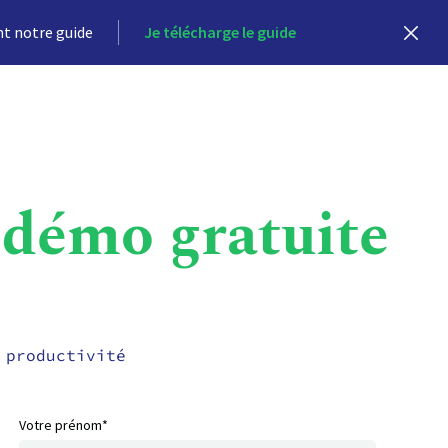
nt notre guide
Je télécharge le guide
 démo gratuite
 productivité
Votre prénom*