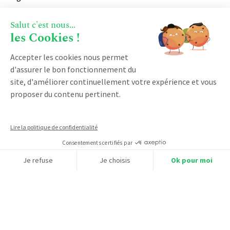
Logiciel business par abonnement
Salut c'est nous...
CRM industrie
les Cookies !
CRM société de service
Accepter les cookies nous permet
d'assurer le bon fonctionnement du
RESSOURCES
site, d'améliorer continuellement votre expérience et vous
proposer du contenu pertinent.
Blog
Logiciel CRM
Lire la politique de confidentialité
CRM SaaS
Consentements certifiés par
Cloud CRM
Je refuse
Je choisis
Ok pour moi
Logiciel GRC
Axeptio consent
Plateforme de Gestion du Consentement : Personnalisez vos O
CRM B2B
Notre plateforme vous permet d'adapter et de gérer vos paramètr
CRM français
DÉMARRER AVEC KOBAN