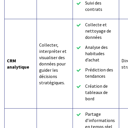
Suivi des
contrats
Collecte et
nettoyage de
données
Collecter,
Analyse des
interpréter et
habitudes
visualiser des
d’achat
CRM
Dir
données pour
analytique
str
Prédiction des
guider les
tendances
décisions
stratégiques.
Création de
tableaux de
bord
Partage
d’informations
en temps réel