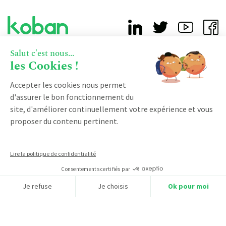
Salut c'est nous...
À PROPOS
les Cookies !
Pourquoi nous choisir ?
Accepter les cookies nous permet
d'assurer le bon fonctionnement du
Notre accompagnement
site, d'améliorer continuellement votre expérience et vous
Qui sommes-nous ?
proposer du contenu pertinent.
Devenir partenaire
Notre certification qualiopi
Lire la politique de confidentialité
Consentements certifiés par
PRODUIT
Je refuse
Je choisis
Ok pour moi
Vente
Axeptio consent
Plateforme de Gestion du Consentement : Personnalisez vos O
RESSOURCES
Notre plateforme vous permet d'adapter et de gérer vos paramètr
Facturation