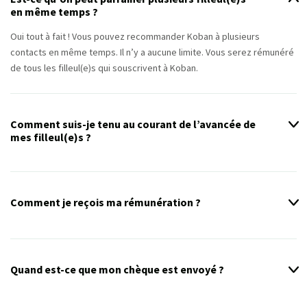
en même temps ?
Oui tout à fait ! Vous pouvez recommander Koban à plusieurs
contacts en même temps. Il n’y a aucune limite. Vous serez rémunéré
de tous les filleul(e)s qui souscrivent à Koban.
Comment suis-je tenu au courant de l’avancée de
mes filleul(e)s ?
Nous vous tenons au courant de chaque étape de l’avancée dans le
cycle de vente
de votre filleul(e). Nous vous donnons des nouvelles
régulièrement sur le projet, comment ça se présente Si ça
Comment je reçois ma rémunération ?
fonctionne, vous serez le premier au courant ! Au contraire, si Koban
ne correspond pas à votre filleul(e), nous vous le notifions également
Nous vous envoyons directement un chèque avec le montant de
avec les différentes raisons.
votre rémunération. Vous n’avez plus qu’à l’encaisser !
Quand est-ce que mon chèque est envoyé ?
Le chèque part dès que la première année de votre filleul(e) est