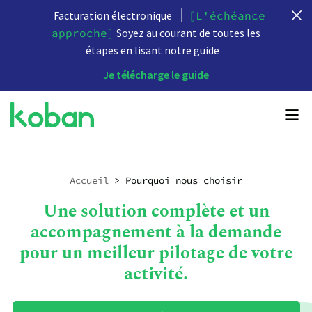
Facturation électronique
[L'échéance
approche]
Soyez au courant de toutes les
étapes en lisant notre guide
Je télécharge le guide
Accueil
>
Pourquoi nous choisir
Une solution complète et un
accompagnement à la demande
pour un meilleur pilotage de votre
activité.