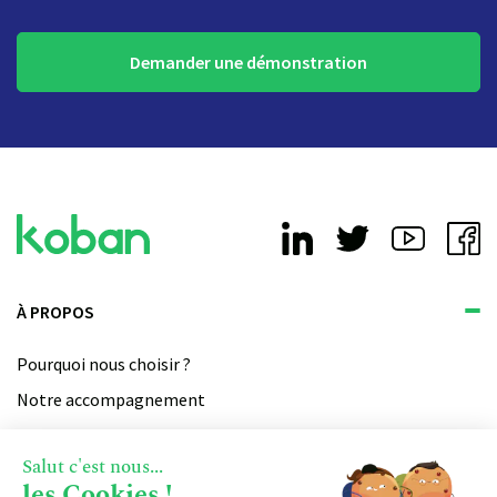
Demander une démonstration
À PROPOS
Pourquoi nous choisir ?
Notre accompagnement
Qui sommes-nous ?
Salut c'est nous...
Devenir partenaire
les Cookies !