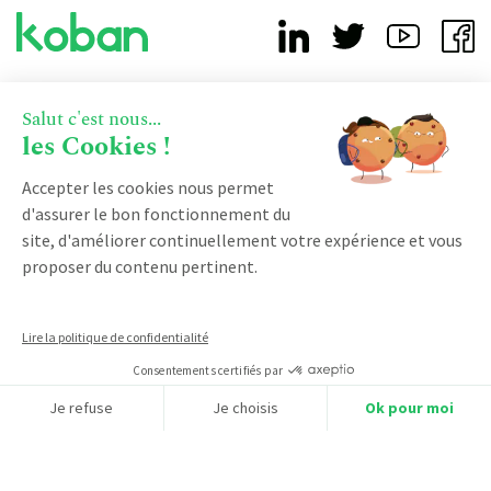
À PROPOS
Salut c'est nous...
les Cookies !
Pourquoi nous choisir ?
Accepter les cookies nous permet
Notre accompagnement
d'assurer le bon fonctionnement du
Qui sommes-nous ?
site, d'améliorer continuellement votre expérience et vous
Devenir partenaire
proposer du contenu pertinent.
Notre certification qualiopi
Lire la politique de confidentialité
PRODUIT
Consentements certifiés par
Je refuse
Je choisis
Ok pour moi
Vente
RESSOURCES
Axeptio consent
Plateforme de Gestion du Consentement : Personnalisez vos O
Facturation
Notre plateforme vous permet d'adapter et de gérer vos paramètr
Marketing