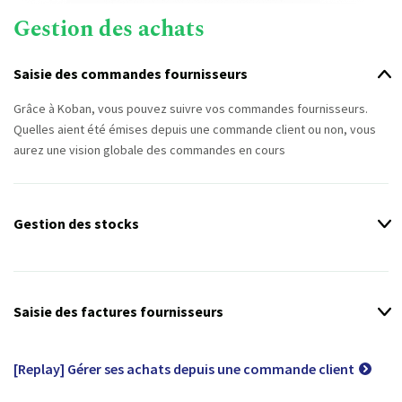
Gestion des achats
Saisie des commandes fournisseurs
Grâce à Koban, vous pouvez suivre vos commandes fournisseurs.
Quelles aient été émises depuis une commande client ou non, vous
aurez une vision globale des commandes en cours
Gestion des stocks
Pour aller au bout de la démarche, Koban vous permet de gérer vos
stocks. Vous définissez la méthode : automatique ou manuel, vous
pouvez gérer plusieurs dépôts et être alerté sur les seuils de
Saisie des factures fournisseurs
réapprovisionnement !
Vous pouvez intégrer les factures de vos fournisseurs et leur
associer les documents afin d’avoir un suivi des règlements et
[Replay] Gérer ses achats depuis une commande client
transmettre tout cela à votre expert-comptable.