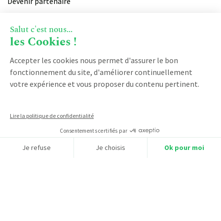
Devenir partenaire
Notre certification qualiopi
Salut c'est nous...
les Cookies !
PRODUIT
Accepter les cookies nous permet d'assurer le bon
Vente
fonctionnement du site, d'améliorer continuellement
votre expérience et vous proposer du contenu pertinent.
Facturation
Marketing
Service client
Lire la politique de confidentialité
Espace client
Consentements certifiés par
Logiciel CRM franchise
Je refuse
Je choisis
Ok pour moi
Logiciel business par abonnement
Axeptio consent
Plateforme de Gestion du Consentement : Personnalisez vos O
Notre plateforme vous permet d'adapter et de gérer vos paramètr
CRM industrie
CRM société de service