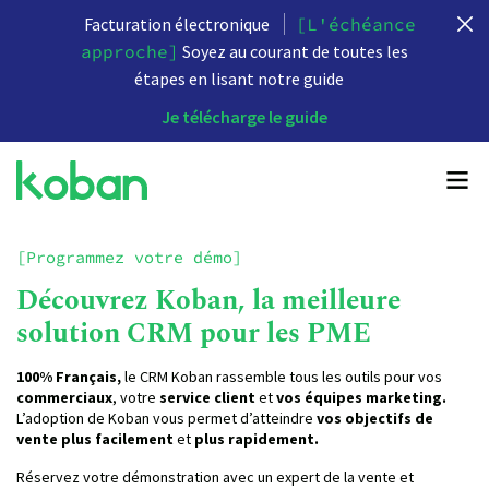
Facturation électronique
[L'échéance
approche]
Soyez au courant de toutes les
étapes en lisant notre guide
Je télécharge le guide
[Programmez votre démo]
Découvrez Koban, la meilleure
solution CRM pour les PME
100% Français,
le CRM Koban rassemble tous les outils pour vos
commerciaux
, votre
service client
et
vos équipes marketing.
L’adoption de Koban vous permet d’atteindre
vos objectifs de
vente
plus facilement
et
plus rapidement.
Réservez votre démonstration avec un expert de la vente et