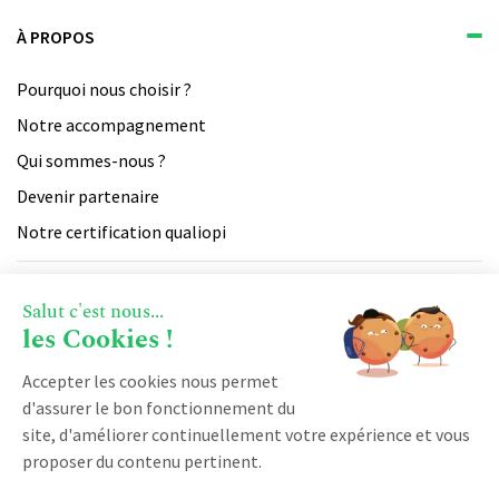
À PROPOS
Pourquoi nous choisir ?
Notre accompagnement
Qui sommes-nous ?
Devenir partenaire
Notre certification qualiopi
PRODUIT
Salut c'est nous...
les Cookies !
Vente
RESSOURCES
Accepter les cookies nous permet
Facturation
d'assurer le bon fonctionnement du
Marketing
Blog
site, d'améliorer continuellement votre expérience et vous
Service client
DÉMARRER AVEC KOBAN
proposer du contenu pertinent.
Logiciel CRM
Espace client