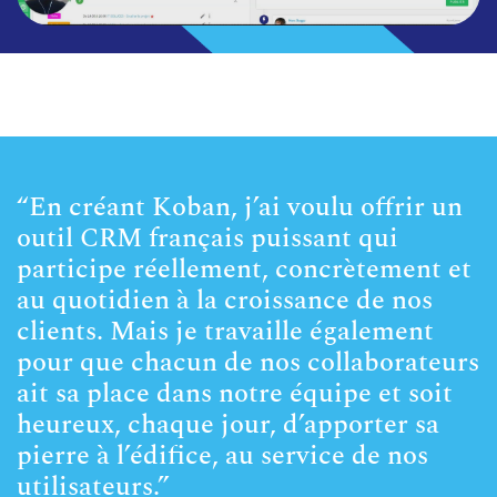
“En créant Koban, j’ai voulu offrir un
outil CRM français
puissant qui
participe réellement, concrètement et
au quotidien à la croissance de nos
clients. Mais je travaille également
pour que chacun de nos collaborateurs
ait sa place dans notre équipe et soit
heureux, chaque jour, d’apporter sa
pierre à l’édifice, au service de nos
utilisateurs.”