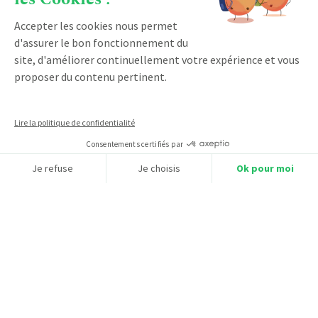
À PROPOS
Accepter les cookies nous permet
d'assurer le bon fonctionnement du
Pourquoi nous choisir ?
site, d'améliorer continuellement votre expérience et vous
Notre accompagnement
proposer du contenu pertinent.
Qui sommes-nous ?
Devenir partenaire
Lire la politique de confidentialité
Notre certification qualiopi
Consentements certifiés par
Je refuse
Je choisis
Ok pour moi
PRODUIT
Axeptio consent
Plateforme de Gestion du Consentement : Personnalisez vos O
Notre plateforme vous permet d'adapter et de gérer vos paramètr
Vente
Facturation
Marketing
Service client
Espace client