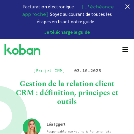
Facturation électronique
[L'échéance
approche]
Soyez au courant de toutes les
étapes en lisant notre guide
Je télécharge le guide
[Projet CRM]
03.10.2025
Gestion de la relation client
CRM : définition, principes et
outils
Léa Iggert
Responsable marketing & Partenariats