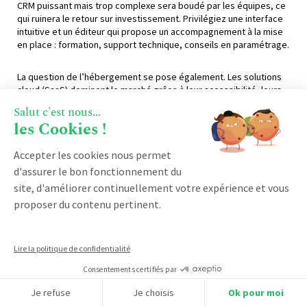
CRM puissant mais trop complexe sera boudé par les équipes, ce
qui ruinera le retour sur investissement. Privilégiez une interface
intuitive et un éditeur qui propose un accompagnement à la mise
en place : formation, support technique, conseils en paramétrage.
La question de l’hébergement se pose également. Les solutions
cloud (SaaS) dominent le marché grâce à leur accessibilité, leurs
mises à jour automatiques et l’absence d’infrastructure à gérer.
Salut c'est nous...
Elles conviennent à la majorité des PME et ETI.
les Cookies !
Enfin, ne négligez pas la conformité RGPD. Votre CRM stocke des
Accepter les cookies nous permet
données personnelles ; il doit respecter les exigences du
d'assurer le bon fonctionnement du
Règlement Général sur la Protection des Données. Vérifiez que
site, d'améliorer continuellement votre expérience et vous
l’éditeur propose des fonctionnalités de gestion du
consentement, de purge automatique et de droit à l’oubli. C’est un
proposer du contenu pertinent.
prérequis légal, pas une option.
Les erreurs courantes à éviter dans la
Lire la politique de confidentialité
gestion de la relation client
Consentements certifiés par
Je refuse
Je choisis
Ok pour moi