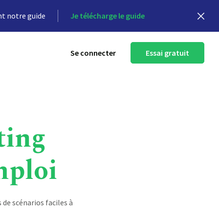
nt notre guide
Je télécharge le guide
Se connecter
Essai gratuit
ting
mploi
de scénarios faciles à