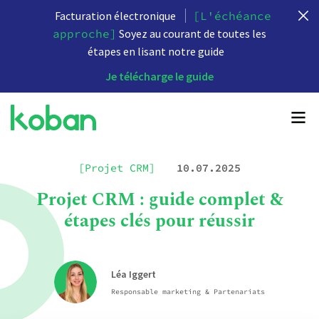
Facturation électronique
[L'échéance
approche]
Soyez au courant de toutes les
étapes en lisant notre guide
Je télécharge le guide
[Projet CRM]
10.07.2025
Projet CRM : guide complet &
étapes clés pour réussir
Léa Iggert
Responsable marketing & Partenariats