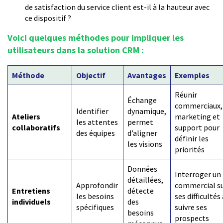
de satisfaction du service client est-il à la hauteur avec
ce dispositif ?
Voici quelques méthodes pour impliquer les
utilisateurs dans la solution CRM :
Méthode
Objectif
Avantages
Exemples
Réunir
Échange
commerciaux,
Identifier
dynamique,
Ateliers
marketing et
les attentes
permet
collaboratifs
support pour
des équipes
d’aligner
définir les
les visions
priorités
Données
Interroger un
détaillées,
Approfondir
commercial s
Entretiens
détecte
les besoins
ses difficultés 
individuels
des
spécifiques
suivre ses
besoins
prospects