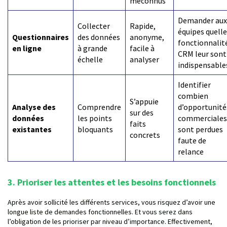
méconnus
Demander aux
Collecter
Rapide,
équipes quell
Questionnaires
des données
anonyme,
fonctionnalit
en ligne
à grande
facile à
CRM leur sont
échelle
analyser
indispensable
Identifier
combien
S’appuie
Analyse des
Comprendre
d’opportunité
sur des
données
les points
commerciales
faits
existantes
bloquants
sont perdues
concrets
faute de
relance
3. Prioriser les attentes et les besoins fonctionnels
Après avoir sollicité les différents services, vous risquez d’avoir une
longue liste de demandes fonctionnelles. Et vous serez dans
l’obligation de les prioriser par niveau d’importance. Effectivement,