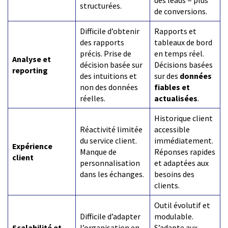
structurées.
de conversions.
Difficile d’obtenir
Rapports et
des rapports
tableaux de bord
précis. Prise de
en temps réel.
Analyse et
décision basée sur
Décisions basées
reporting
des intuitions et
sur des
données
non des données
fiables et
réelles.
actualisées
.
Historique client
Réactivité limitée
accessible
du service client.
immédiatement.
Expérience
Manque de
Réponses rapides
client
personnalisation
et adaptées aux
dans les échanges.
besoins des
clients.
Outil évolutif et
Difficile d’adapter
modulable.
Scalabilité et
l’organisation en
S’adapte aux