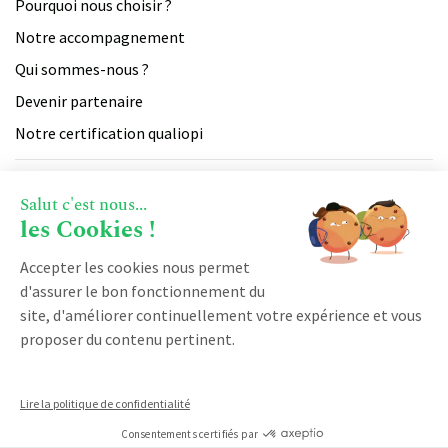
Pourquoi nous choisir ?
Notre accompagnement
Qui sommes-nous ?
Devenir partenaire
Notre certification qualiopi
PRODUIT
Salut c'est nous...
les Cookies !
Vente
RESSOURCES
Accepter les cookies nous permet
Facturation
d'assurer le bon fonctionnement du
Marketing
Blog
site, d'améliorer continuellement votre expérience et vous
Service client
DÉMARRER AVEC KOBAN
proposer du contenu pertinent.
Logiciel CRM
Espace client
CRM SaaS
Demander une démonstration
Logiciel CRM franchise
Lire la politique de confidentialité
Cloud CRM
Made by Limpide
Nos CGV
Mentions légales
[With love]
Nous contacter
Logiciel business par abonnement
Consentements certifiés par
Logiciel GRC
La dernière release note⚡
Règlement intérieur des Formations