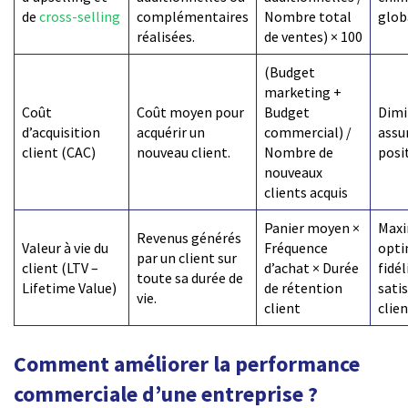
de
cross-selling
complémentaires
Nombre total
glob
réalisées.
de ventes) × 100
(Budget
marketing +
Coût
Coût moyen pour
Budget
Dimi
d’acquisition
acquérir un
commercial) /
assu
client (CAC)
nouveau client.
Nombre de
posit
nouveaux
clients acquis
Panier moyen ×
Maxi
Revenus générés
Valeur à vie du
Fréquence
opti
par un client sur
client (LTV –
d’achat × Durée
fidél
toute sa durée de
Lifetime Value)
de rétention
sati
vie.
client
clie
Comment améliorer la performance
commerciale d’une entreprise ?