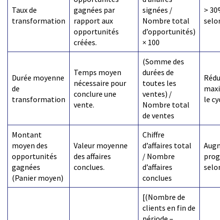
Taux de
gagnées par
signées /
> 30
transformation
rapport aux
Nombre total
selo
opportunités
d’opportunités)
créées.
× 100
(Somme des
Temps moyen
durées de
Durée moyenne
Rédu
nécessaire pour
toutes les
de
max
conclure une
ventes) /
transformation
le cy
vente.
Nombre total
de ventes
Montant
Chiffre
moyen des
Valeur moyenne
d’affaires total
Aug
opportunités
des affaires
/ Nombre
prog
gagnées
conclues.
d’affaires
selo
(Panier moyen)
conclues
[(Nombre de
clients en fin de
période –