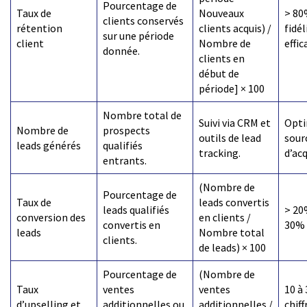
Pourcentage de
Taux de
Nouveaux
> 80
clients conservés
rétention
clients acquis) /
fidél
sur une période
client
Nombre de
effic
donnée.
clients en
début de
période] × 100
Nombre total de
Suivi via CRM et
Opti
Nombre de
prospects
outils de lead
sour
leads générés
qualifiés
tracking.
d’ac
entrants.
(Nombre de
Pourcentage de
Taux de
leads convertis
leads qualifiés
> 20
conversion des
en clients /
convertis en
30% 
leads
Nombre total
clients.
de leads) × 100
Pourcentage de
(Nombre de
Taux
ventes
ventes
10 à
d’upselling et
additionnelles ou
additionnelles /
chiff