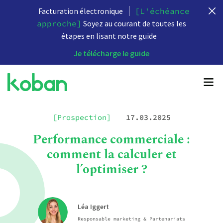
Facturation électronique
[L'échéance
approche]
Soyez au courant de toutes les
étapes en lisant notre guide
Je télécharge le guide
[Prospection]
17.03.2025
Performance commerciale :
comment la calculer et
l’optimiser ?
Léa Iggert
Responsable marketing & Partenariats