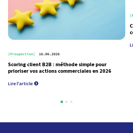
[
t
C
c
L
[Prospection]
16.06.2026
Scoring client B2B : méthode simple pour
prioriser vos actions commerciales en 2026
Lire l'article