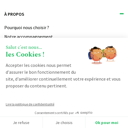
À PROPOS
Pourquoi nous choisir ?
Notre accompagnement
Qui sommes-nous ?
Salut c'est nous...
les Cookies !
Devenir partenaire
Notre certification qualiopi
Accepter les cookies nous permet
d'assurer le bon fonctionnement du
site, d'améliorer continuellement votre expérience et vous
PRODUIT
proposer du contenu pertinent.
Vente
RESSOURCES
Facturation
Lire la politique de confidentialité
Marketing
Consentements certifiés par
Blog
Service client
DÉMARRER AVEC KOBAN
Je refuse
Je choisis
Ok pour moi
Logiciel CRM