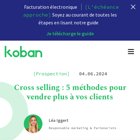
Facturation électronique
[L'échéance
approche]
Soyez au courant de toutes les
étapes en lisant notre guide
Je télécharge le guide
[Prospection]
04.06.2024
Cross selling : 5 méthodes pour
vendre plus à vos clients
Léa Iggert
Responsable marketing & Partenariats