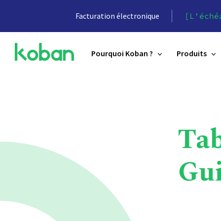
Facturation électronique
[L'éché
Pourquoi Koban ?
Produits
Tab
Gui