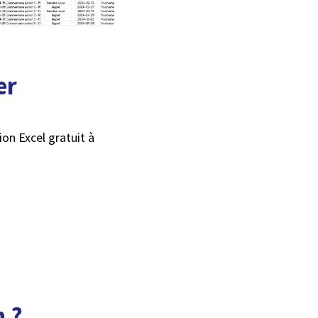
er
on Excel gratuit à
n ?