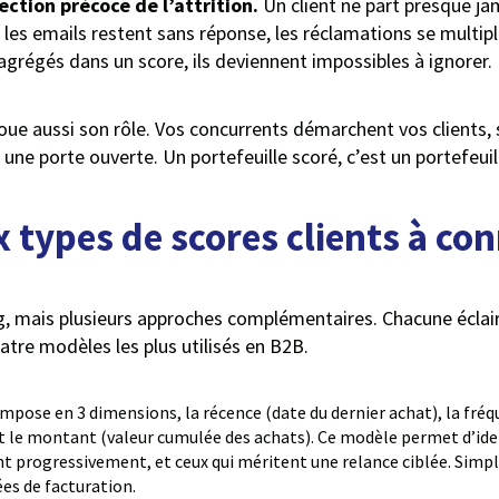
ection précoce de l’attrition.
Un client ne part presque ja
s emails restent sans réponse, les réclamations se multipli
agrégés dans un score, ils deviennent impossibles à ignorer.
joue aussi son rôle. Vos concurrents démarchent vos clients, 
ne porte ouverte. Un portefeuille scoré, c’est un portefeui
 types de scores clients à con
ing, mais plusieurs approches complémentaires. Chacune éclai
quatre modèles les plus utilisés en B2B.
ompose en 3 dimensions, la récence (date du dernier achat), la 
t le montant (valeur cumulée des achats). Ce modèle permet d’ident
nt progressivement, et ceux qui méritent une relance ciblée. Simple
es de facturation.