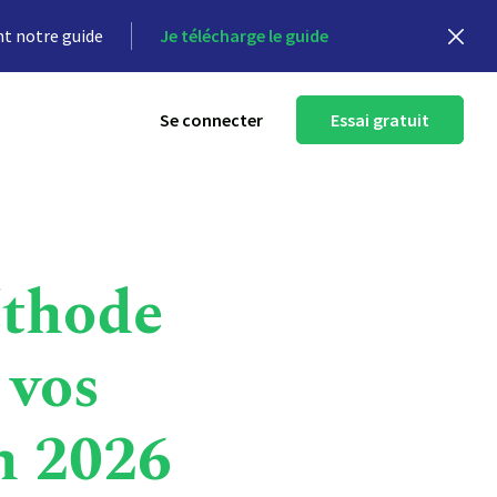
nt notre guide
Je télécharge le guide
Se connecter
Essai gratuit
éthode
 vos
n 2026