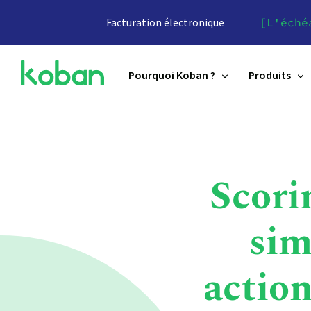
Facturation électronique
[L'éché
Pourquoi Koban ?
Produits
Scori
sim
actio