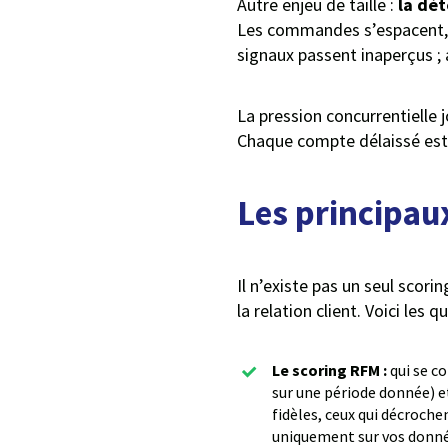
Autre enjeu de taille :
la dét
Les commandes s’espacent, le
signaux passent inaperçus ; 
La pression concurrentielle 
Chaque compte délaissé est u
Les principaux
Il n’existe pas un seul scor
la relation client. Voici les 
Le scoring RFM :
qui se c
sur une période donnée) e
fidèles, ceux qui décroche
uniquement sur vos donné