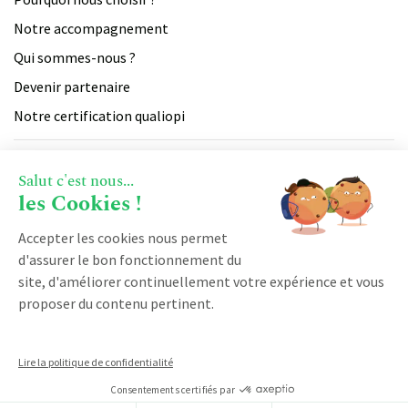
Notre accompagnement
Qui sommes-nous ?
Devenir partenaire
Notre certification qualiopi
PRODUIT
Salut c'est nous...
les Cookies !
Vente
RESSOURCES
Accepter les cookies nous permet
Facturation
d'assurer le bon fonctionnement du
Marketing
Blog
site, d'améliorer continuellement votre expérience et vous
Service client
DÉMARRER AVEC KOBAN
proposer du contenu pertinent.
Logiciel CRM
Espace client
CRM SaaS
Demander une démonstration
Logiciel CRM franchise
Lire la politique de confidentialité
Cloud CRM
Made by Limpide
Nos CGV
Mentions légales
[With love]
Nous contacter
Logiciel business par abonnement
Consentements certifiés par
Logiciel GRC
La dernière release note⚡
Règlement intérieur des Formations
Notre fiche produit