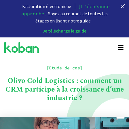
Facturation électronique
[L'échéance
approche]
Soyez au courant de toutes les
étapes en lisant notre guide
Je télécharge le guide
[Étude de cas]
Olivo Cold Logistics : comment un
CRM participe à la croissance d’une
industrie ?