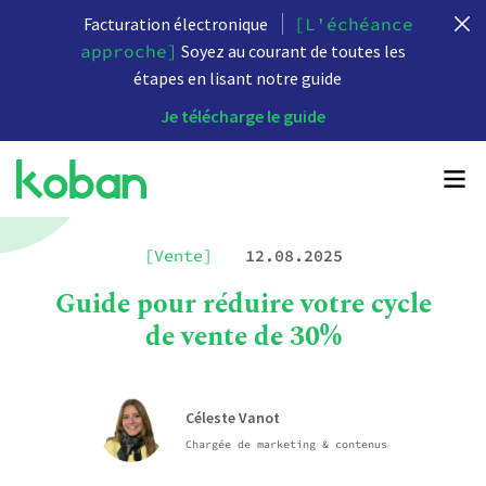
Facturation électronique
[L'échéance
approche]
Soyez au courant de toutes les
étapes en lisant notre guide
Je télécharge le guide
[Vente]
12.08.2025
Guide pour réduire votre cycle
de vente de 30%
Céleste Vanot
Chargée de marketing & contenus