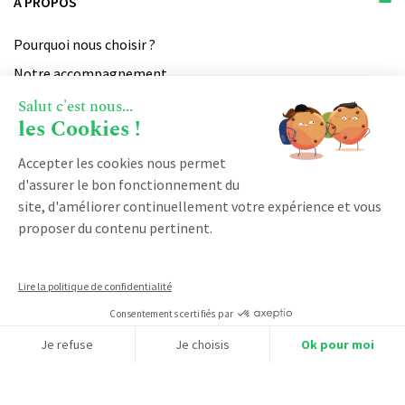
À PROPOS
Pourquoi nous choisir ?
Notre accompagnement
Qui sommes-nous ?
Salut c'est nous...
les Cookies !
Devenir partenaire
Notre certification qualiopi
Accepter les cookies nous permet
d'assurer le bon fonctionnement du
site, d'améliorer continuellement votre expérience et vous
PRODUIT
proposer du contenu pertinent.
Vente
RESSOURCES
Facturation
Lire la politique de confidentialité
Marketing
Consentements certifiés par
Blog
Service client
DÉMARRER AVEC KOBAN
Je refuse
Je choisis
Ok pour moi
Logiciel CRM
Espace client
Axeptio consent
Plateforme de Gestion du Consentement : Personnalisez vos O
CRM SaaS
Demander une démonstration
Notre plateforme vous permet d'adapter et de gérer vos paramètr
Logiciel CRM franchise