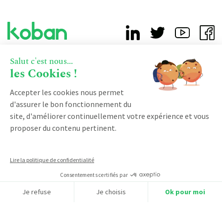
Salut c'est nous...
À PROPOS
les Cookies !
Pourquoi nous choisir ?
Accepter les cookies nous permet
d'assurer le bon fonctionnement du
Notre accompagnement
site, d'améliorer continuellement votre expérience et vous
Qui sommes-nous ?
proposer du contenu pertinent.
Devenir partenaire
Notre certification qualiopi
Lire la politique de confidentialité
Consentements certifiés par
PRODUIT
Je refuse
Je choisis
Ok pour moi
Vente
Axeptio consent
Plateforme de Gestion du Consentement : Personnalisez vos O
RESSOURCES
Facturation
Notre plateforme vous permet d'adapter et de gérer vos paramètr