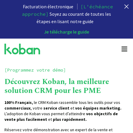
Facturation électronique
[L'échéance
approche]
Soyez au courant de toutes les
étapes en lisant notre guide
Je télécharge le guide
[Programmez votre démo]
Découvrez Koban, la meilleure
solution CRM pour les PME
100% Français,
le CRM Koban rassemble tous les outils pour vos
commerciaux
, votre
service client
et
vos équipes marketing.
L’adoption de Koban vous permet d’atteindre
vos objectifs de
vente
plus facilement
et
plus rapidement.
Réservez votre démonstration avec un expert de la vente et