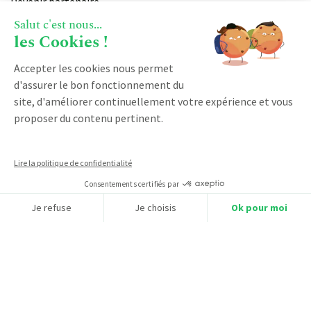
Devenir partenaire
Salut c'est nous...
Notre certification qualiopi
les Cookies !
PRODUIT
Accepter les cookies nous permet
d'assurer le bon fonctionnement du
Vente
site, d'améliorer continuellement votre expérience et vous
proposer du contenu pertinent.
Facturation
Marketing
Service client
Lire la politique de confidentialité
Espace client
Consentements certifiés par
Logiciel CRM franchise
Je refuse
Je choisis
Ok pour moi
Logiciel business par abonnement
Axeptio consent
Plateforme de Gestion du Consentement : Personnalisez vos O
Notre plateforme vous permet d'adapter et de gérer vos paramètr
CRM industrie
CRM société de service