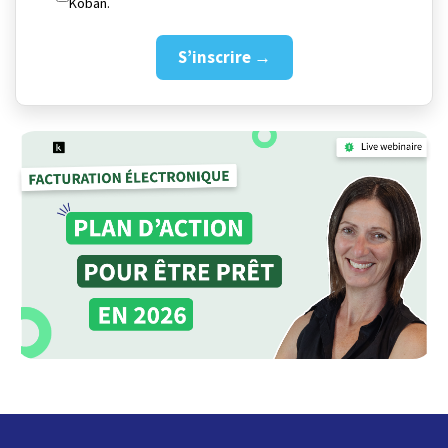
Koban.
S’inscrire →