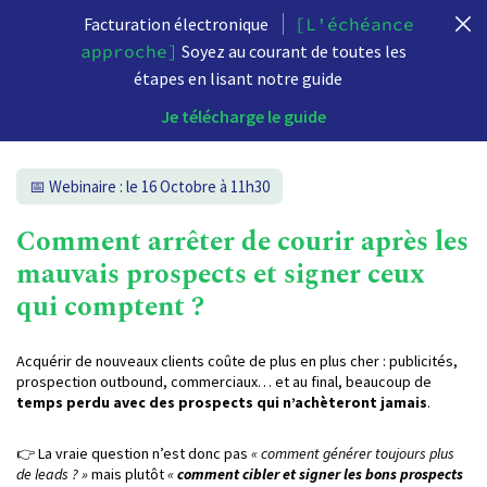
Facturation électronique
[L'échéance
approche]
Soyez au courant de toutes les
étapes en lisant notre guide
Je télécharge le guide
📅 Webinaire : le 16 Octobre à 11h30
Comment arrêter de courir après les
mauvais prospects et signer ceux
qui comptent ?
Acquérir de nouveaux clients coûte de plus en plus cher : publicités,
prospection outbound, commerciaux… et au final, beaucoup de
temps perdu avec des prospects qui n’achèteront jamais
.
👉 La vraie question n’est donc pas
« comment générer toujours plus
de leads ? »
mais plutôt
«
comment cibler et signer les bons prospects