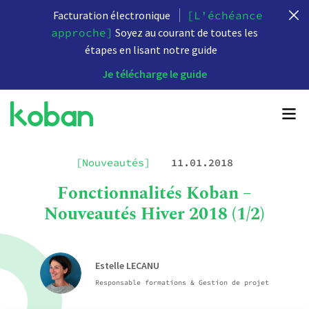
Facturation électronique
[L'échéance
approche]
Soyez au courant de toutes les
étapes en lisant notre guide
Je télécharge le guide
[Nouveautés]
11.01.2018
Fonctionnalités Koban –
Nouveautés Hiver 2018 (1/2)
Estelle LECANU
Responsable formations & Gestion de projet