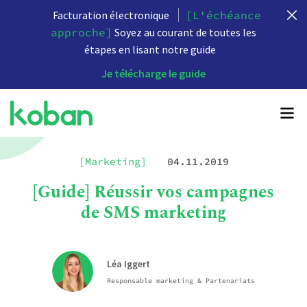
Facturation électronique
[L'échéance
approche]
Soyez au courant de toutes les
étapes en lisant notre guide
Je télécharge le guide
[Marketing]
04.11.2019
[Guide] Réussir vos campagnes
de SMS marketing
Léa Iggert
Responsable marketing & Partenariats