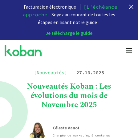
Facturation électronique
[L'échéance
approche]
Soyez au courant de toutes les
étapes en lisant notre guide
Je télécharge le guide
[Nouveautés]
27.10.2025
Nouveautés Koban : Les
évolutions du mois de
Novembre 2025
Céleste Vanot
Chargée de marketing & contenus