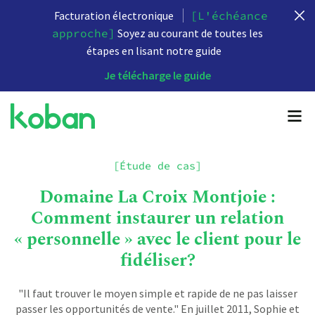
Facturation électronique
[L'échéance
approche]
Soyez au courant de toutes les
étapes en lisant notre guide
Je télécharge le guide
[Étude de cas]
Domaine La Croix Montjoie :
Comment instaurer un relation
« personnelle » avec le client pour le
fidéliser?
"Il faut trouver le moyen simple et rapide de ne pas laisser
passer les opportunités de vente." En juillet 2011, Sophie et