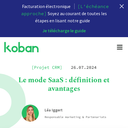
Facturation électronique
[L'échéance
approche]
Soyez au courant de toutes les
étapes en lisant notre guide
Je télécharge le guide
[Projet CRM]
26.07.2024
Le mode SaaS : définition et
avantages
Léa Iggert
Responsable marketing & Partenariats