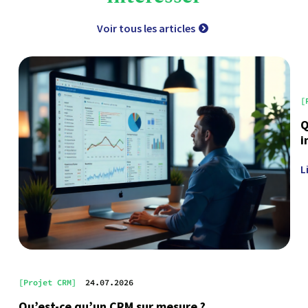
Voir tous les articles
[
Q
i
L
[Projet CRM]
24.07.2026
Qu’est-ce qu’un CRM sur mesure ?