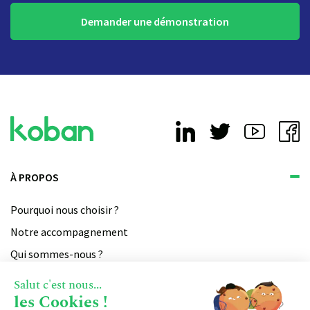
Demander une démonstration
À PROPOS
Pourquoi nous choisir ?
Notre accompagnement
Qui sommes-nous ?
Devenir partenaire
Salut c'est nous...
les Cookies !
Notre certification qualiopi