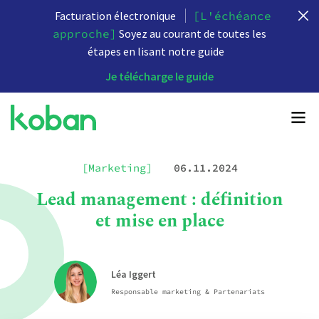
Facturation électronique
[L'échéance
approche]
Soyez au courant de toutes les
étapes en lisant notre guide
Je télécharge le guide
[Marketing]
06.11.2024
Lead management : définition
et mise en place
Léa Iggert
Responsable marketing & Partenariats