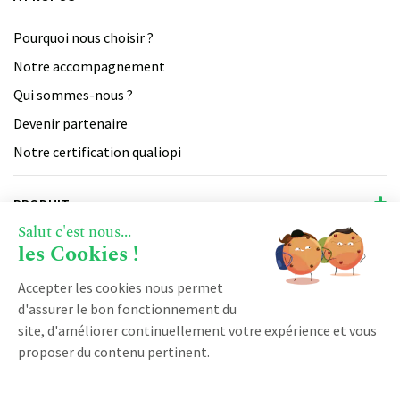
Pourquoi nous choisir ?
Notre accompagnement
Qui sommes-nous ?
Devenir partenaire
Notre certification qualiopi
PRODUIT
Salut c'est nous...
Vente
les Cookies !
RESSOURCES
Facturation
Accepter les cookies nous permet
Marketing
d'assurer le bon fonctionnement du
Blog
site, d'améliorer continuellement votre expérience et vous
Service client
DÉMARRER AVEC KOBAN
Logiciel CRM
proposer du contenu pertinent.
Espace client
CRM SaaS
Demander une démonstration
Logiciel CRM franchise
Cloud CRM
Made by Limpide
Nos CGV
Mentions légales
[With love]